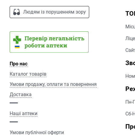
Людям із порушенням зору
ТО
Місц
Ліце
Сайт
Зв
Про нас
Каталог товарів
Ном
Умови продажу, оплати та повернення
Ре
Доставка
Пн-П
Наші аптеки
Сб-Н
Пр
Умови публічної оферти