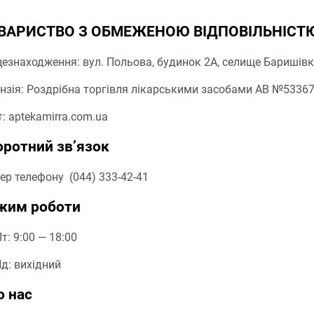
ВАРИСТВО З ОБМЕЖЕНОЮ ВІДПОВІЛЬНІСТЮ
езнаходження: вул. Польова, будинок 2А, селище Баришівка
нзія: Роздрібна торгівля лікарськими засобами АВ №533670
: aptekamirra.com.ua
оротний зв’язок
ер телефону (044) 333-42-41
жим роботи
т: 9:00 — 18:00
д: вихідний
о нас