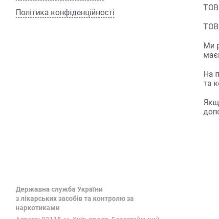
ТОВ
Політика конфіденційності
ТОВ
Ми 
маєм
На 
та 
Якщ
доп
Державна служба України
з лікарських засобів та контролю за
наркотиками