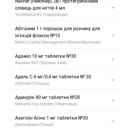
Nailner (Нейлнер) 2в1 протигрибковий
олівець для нігтів 4 мл
YouMedical BV (Нідерланди)
Абітазим 1 г порошок для розчину для
ін’єкцій флакон №10
Mistral Capital Management (Великобританія)
Адажіо 10 мг таблетки №30
Фармак ВАТ (Україна, Київ)
Адель С 6 мг/0,4 мг таблетки № 30
Adamed (Польща)
Аденурік 80 мг таблетки №28
Menarini-Von Heyden (Німеччина)
Азагілін Асіно 1 мг таблетки №30
Дженефарм (Греція)