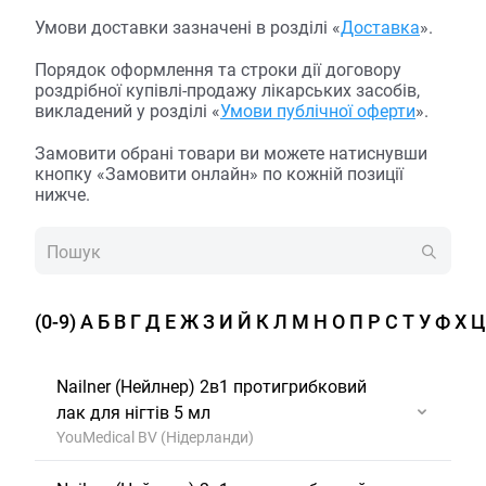
Умови доставки зазначені в розділі «
Доставка
».
Порядок оформлення та строки дії договору
роздрібної купівлі-продажу лікарських засобів,
викладений у розділі «
Умови публічної оферти
».
Замовити обрані товари ви можете натиснувши
кнопку «Замовити онлайн» по кожній позиції
нижче.
(0-9)
А
Б
В
Г
Д
Е
Ж
З
И
Й
К
Л
М
Н
О
П
Р
С
Т
У
Ф
Х
Ц
Nailner (Нейлнер) 2в1 протигрибковий
лак для нігтів 5 мл
YouMedical BV (Нідерланди)