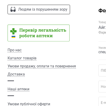
Людям із порушенням зору
Фо
Това
Айг
Фарм
Умови
Про нас
спе
Каталог товарів
Умови продажу, оплати та повернення
ПІ
Доставка
Но
Наші аптеки
E-m
Умови публічної оферти