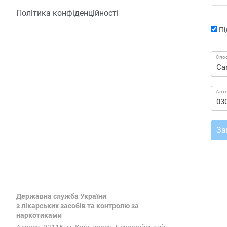
Політика конфіденційності
Пі
Спос
Апт
За
Державна служба України
з лікарських засобів та контролю за
наркотиками