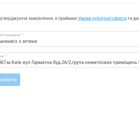
дтверджуючи замовлення, я приймаю
Умови публічної оферти
та да
*
іб отримання
*
ека
мовити