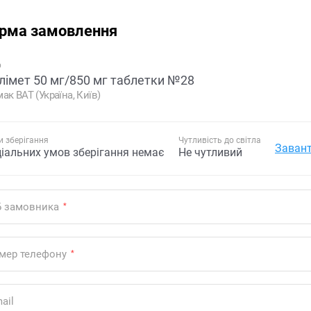
рма замовлення
р
лімет 50 мг/850 мг таблетки №28
ак ВАТ (Україна, Київ)
 зберігання
Чутливість до світла
Завант
ціальних умов зберігання немає
Не чутливий
Б замовника
*
мер телефону
*
ail