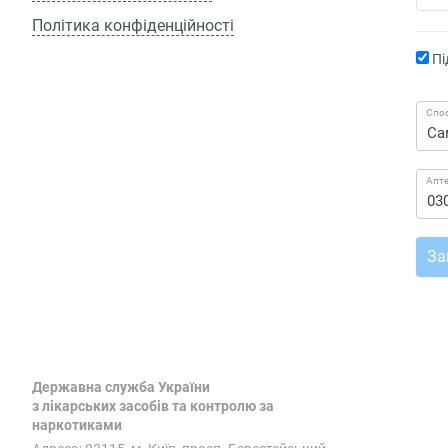
Політика конфіденційності
Пі
Спос
Апт
За
Державна служба України
з лікарських засобів та контролю за
наркотиками