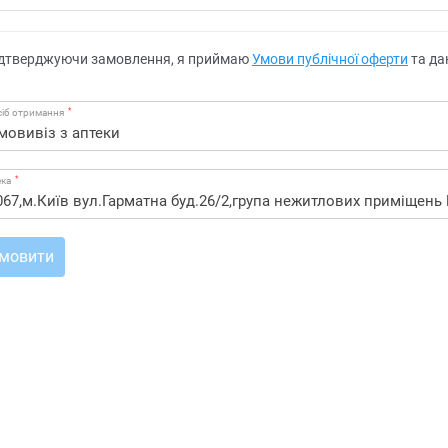
дтверджуючи замовлення, я приймаю
Умови публічної оферти
та да
*
іб отримання
*
ека
мовити