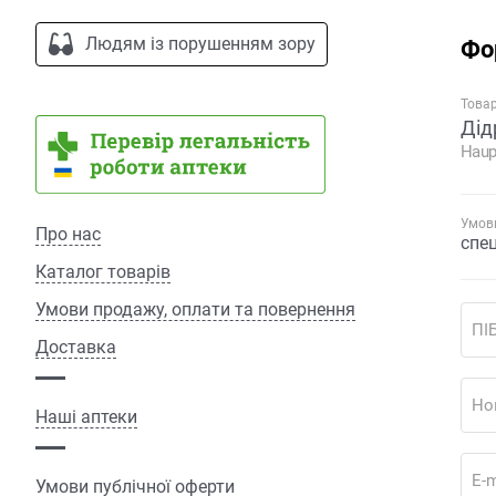
Людям із порушенням зору
Фо
Това
Дід
Haup
Умови
Про нас
спе
Каталог товарів
Умови продажу, оплати та повернення
ПІ
Доставка
Но
Наші аптеки
E-m
Умови публічної оферти