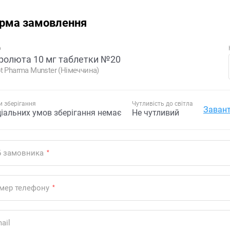
рма замовлення
р
ролюта 10 мг таблетки №20
t Pharma Munster (Німеччина)
 зберігання
Чутливість до світла
Завант
ціальних умов зберігання немає
Не чутливий
Б замовника
*
мер телефону
*
ail