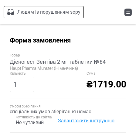
Людям із порушенням зору
Форма замовлення
Товар
Дієногест Зентіва 2 мг таблетки №84
Haupt Pharma Munster (Німеччина)
Кількість
Сума
₴1719.00
Умови зберігання
спеціальних умов зберігання немає
Чутливість до світла
Завантажити інструкцію
Не чутливий