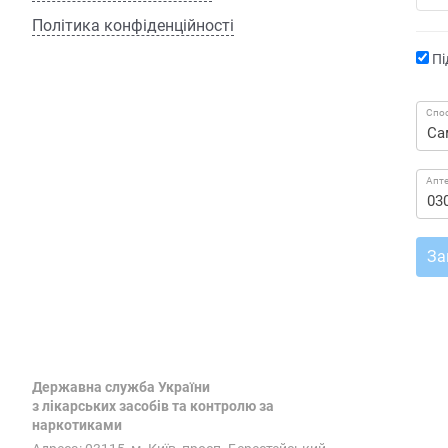
Політика конфіденційності
Пі
Спос
Апт
За
Державна служба України
з лікарських засобів та контролю за
наркотиками