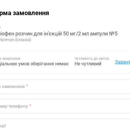
рма замовлення
р
іофен розчин для ін’єкцій 50 мг/2 мл ампули №5
 Normon (Іспанія)
 зберігання
Чутливість до світла
Завант
ціальних умов зберігання немає
Не чутливий
Б замовника
*
мер телефону
*
ail