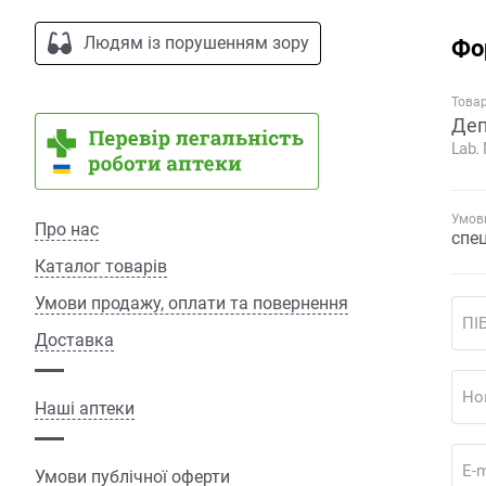
Людям із порушенням зору
Фо
Това
Деп
Lab.
Умови
Про нас
спе
Каталог товарів
Умови продажу, оплати та повернення
ПІ
Доставка
Но
Наші аптеки
E-m
Умови публічної оферти