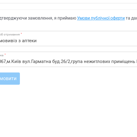
дтверджуючи замовлення, я приймаю
Умови публічної оферти
та да
*
іб отримання
*
ека
мовити