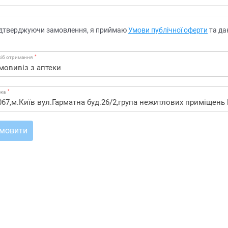
дтверджуючи замовлення, я приймаю
Умови публічної оферти
та да
*
іб отримання
*
ека
мовити