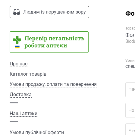
Людям із порушенням зору
Фо
Това
Фол
Biodu
Умови
Про нас
спе
Каталог товарів
Умови продажу, оплати та повернення
ПІ
Доставка
Но
Наші аптеки
E-m
Умови публічної оферти