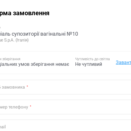
рма замовлення
р
іаль супозиторії вагінальні №10
e S.p.A. (Італія)
 зберігання
Чутливість до світла
Завант
ціальних умов зберігання немає
Не чутливий
Б замовника
*
мер телефону
*
ail