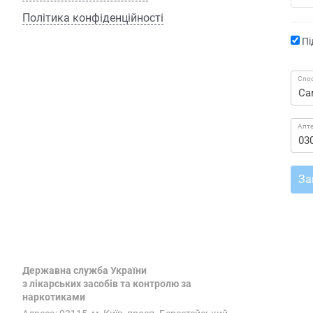
Політика конфіденційності
Пі
Спос
Апт
За
Державна служба України
з лікарських засобів та контролю за
наркотиками