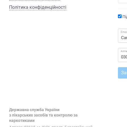
Політика конфіденційності
Пі
Спос
Апт
За
Державна служба України
з лікарських засобів та контролю за
наркотиками