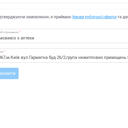
дтверджуючи замовлення, я приймаю
Умови публічної оферти
та да
*
іб отримання
*
ека
мовити