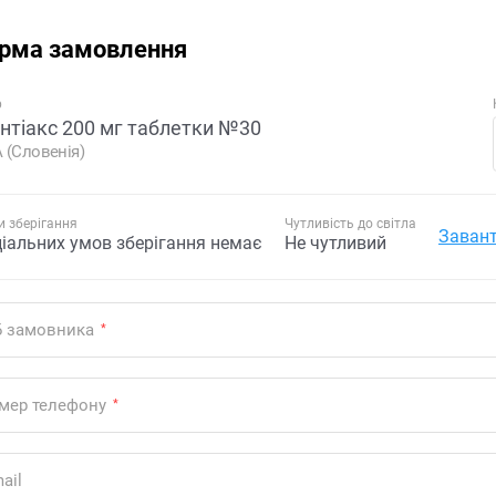
рма замовлення
р
нтіакс 200 мг таблетки №30
 (Словенія)
 зберігання
Чутливість до світла
Завант
ціальних умов зберігання немає
Не чутливий
Б замовника
*
мер телефону
*
ail