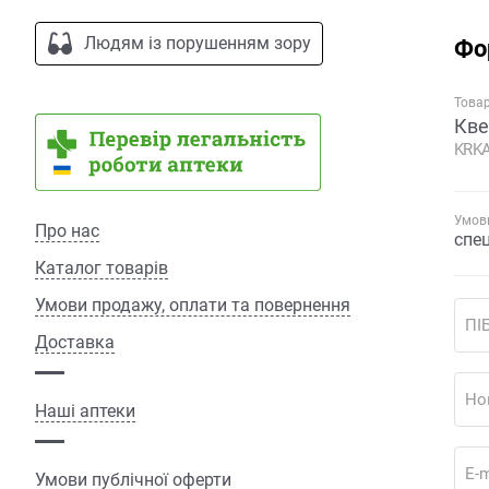
Людям із порушенням зору
Фо
Това
Кве
KRKA
Умови
Про нас
спе
Каталог товарів
Умови продажу, оплати та повернення
ПІ
Доставка
Но
Наші аптеки
E-m
Умови публічної оферти