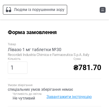
Людям із порушенням зору
Форма замовлення
Товар
Лівазо 1 мг таблетки №30
Recordati Industria Chimica e Farmaceutica S.p.A..Italy
Кількість
Сума
₴781.70
Умови зберігання
спеціальних умов зберігання немає
Чутливість до світла
Завантажити інструкцію
Не чутливий