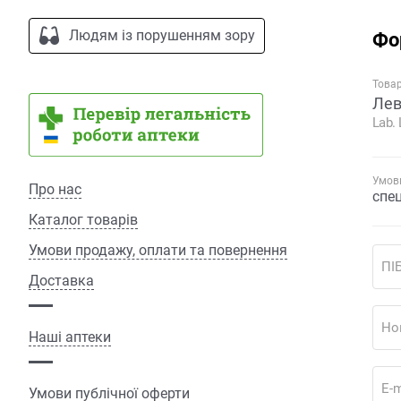
Людям із порушенням зору
Фо
Това
Лев
Lab. 
Умови
Про нас
спе
Каталог товарів
Умови продажу, оплати та повернення
ПІ
Доставка
Но
Наші аптеки
E-m
Умови публічної оферти