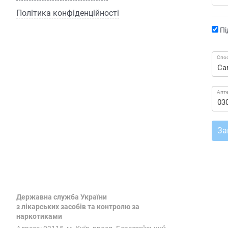
Політика конфіденційності
Пі
Спос
Апт
За
Державна служба України
з лікарських засобів та контролю за
наркотиками