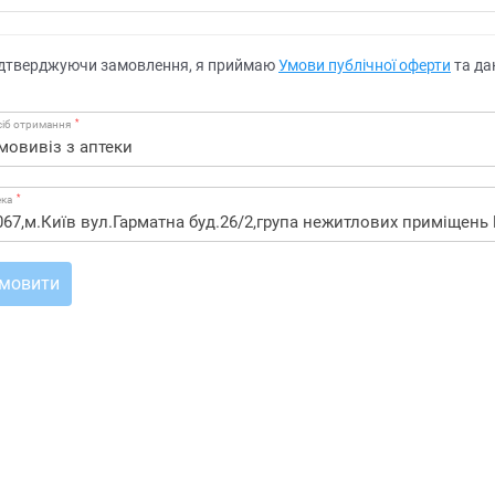
дтверджуючи замовлення, я приймаю
Умови публічної оферти
та да
*
іб отримання
*
ека
мовити