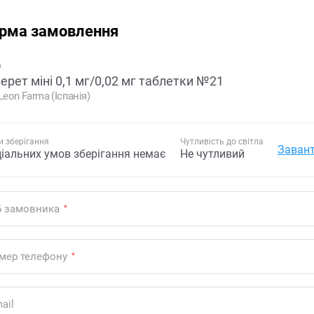
рма замовлення
р
ерет міні 0,1 мг/0,02 мг таблетки №21
Leon Farma (Іспанія)
 зберігання
Чутливість до світла
Завант
ціальних умов зберігання немає
Не чутливий
Б замовника
*
мер телефону
*
ail