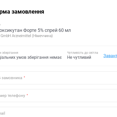
рма замовлення
р
оксикутан Форте 5% спрей 60 мл
 GmbH Arzneimittel (Німеччина)
 зберігання
Чутливість до світла
Завант
ціальних умов зберігання немає
Не чутливий
Б замовника
*
мер телефону
*
ail