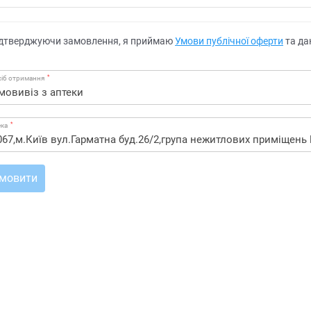
дтверджуючи замовлення, я приймаю
Умови публічної оферти
та да
*
іб отримання
*
ека
мовити