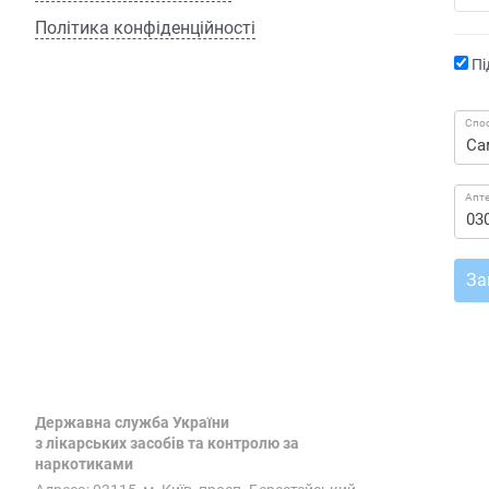
Політика конфіденційності
Пі
Спос
Апт
За
Державна служба України
з лікарських засобів та контролю за
наркотиками