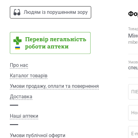
Людям із порушенням зору
Фо
Това
Мін
mibe
Умови
Про нас
спе
Каталог товарів
Умови продажу, оплати та повернення
ПІ
Доставка
Но
Наші аптеки
E-m
Умови публічної оферти