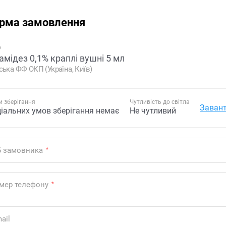
рма замовлення
р
амідез 0,1% краплі вушні 5 мл
ська ФФ ОКП (Україна, Київ)
 зберігання
Чутливість до світла
Завант
ціальних умов зберігання немає
Не чутливий
Б замовника
*
мер телефону
*
ail