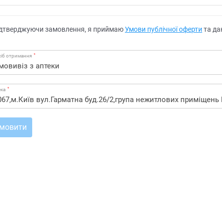
дтверджуючи замовлення, я приймаю
Умови публічної оферти
та да
*
іб отримання
*
ека
мовити