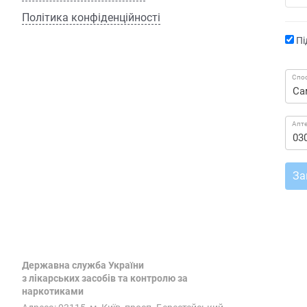
Політика конфіденційності
Пі
Спос
Апт
За
Державна служба України
з лікарських засобів та контролю за
наркотиками