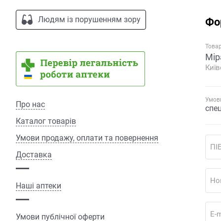
Людям із порушенням зору
Фо
Това
Мір
Київ
Умови
Про нас
спе
Каталог товарів
Умови продажу, оплати та повернення
ПІ
Доставка
Но
Наші аптеки
E-m
Умови публічної оферти