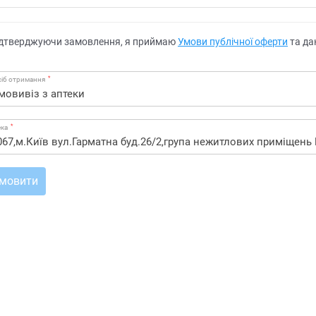
дтверджуючи замовлення, я приймаю
Умови публічної оферти
та да
*
іб отримання
*
ека
мовити