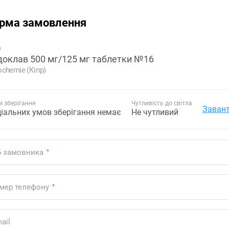
рма замовлення
р
оклав 500 мг/125 мг таблетки №16
chemie (Кіпр)
 зберігання
Чутливість до світла
Завант
ціальних умов зберігання немає
Не чутливий
Б замовника
*
мер телефону
*
ail