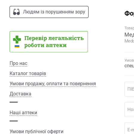
Людям із порушенням зору
Фо
Това
Мед
Medo
Умови
Про нас
спе
Каталог товарів
Умови продажу, оплати та повернення
ПІ
Доставка
Но
Наші аптеки
E-m
Умови публічної оферти