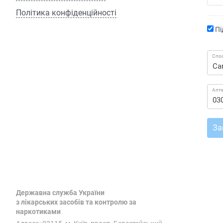
Політика конфіденційності
Пі
Спос
Апт
За
Державна служба України
з лікарських засобів та контролю за
наркотиками