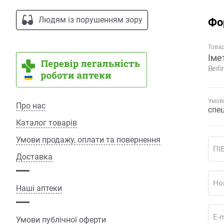
Людям із порушенням зору
Фо
Това
Іме
Berl
Умови
Про нас
спе
Каталог товарів
Умови продажу, оплати та повернення
ПІ
Доставка
Но
Наші аптеки
E-m
Умови публічної оферти