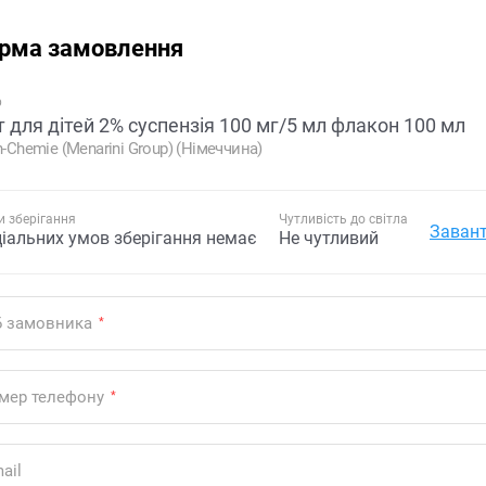
рма замовлення
р
т для дітей 2% суспензія 100 мг/5 мл флакон 100 мл
in-Chemie (Menarini Group) (Німеччина)
 зберігання
Чутливість до світла
Завант
ціальних умов зберігання немає
Не чутливий
Б замовника
*
мер телефону
*
ail