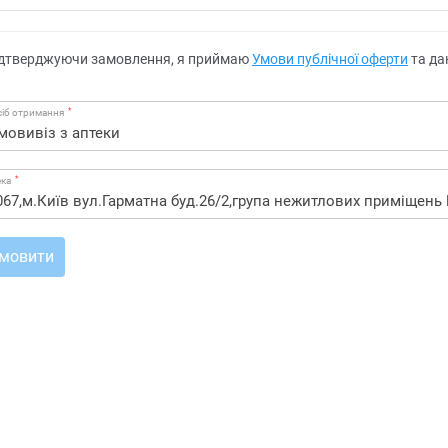
дтверджуючи замовлення, я приймаю
Умови публічної оферти
та да
*
іб отримання
*
ека
мовити