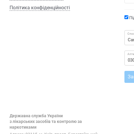
Політика конфіденційності
Пі
Спос
Апт
За
Державна служба України
з лікарських засобів та контролю за
наркотиками