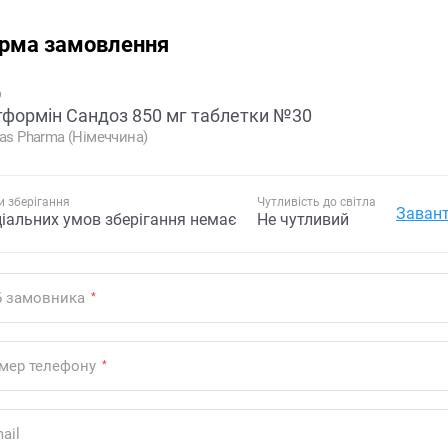
рма замовлення
р
формін Сандоз 850 мг таблетки №30
tas Pharma (Німеччина)
 зберігання
Чутливість до світла
Завант
ціальних умов зберігання немає
Не чутливий
Б замовника
*
мер телефону
*
ail