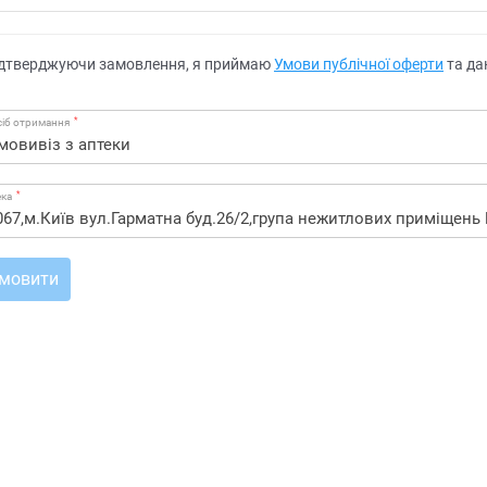
дтверджуючи замовлення, я приймаю
Умови публічної оферти
та да
*
іб отримання
*
ека
мовити