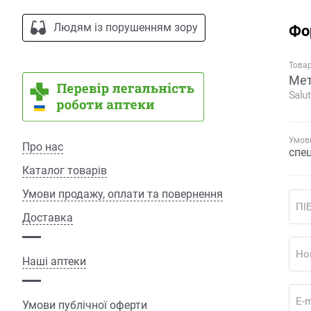
Людям із порушенням зору
Фо
Това
Мет
Salu
Умови
Про нас
спе
Каталог товарів
Умови продажу, оплати та повернення
ПІ
Доставка
Но
Наші аптеки
E-m
Умови публічної оферти