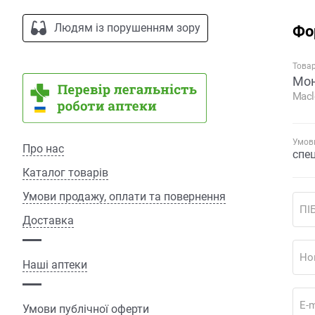
Людям із порушенням зору
Фо
Това
Мон
Macl
Умови
Про нас
спе
Каталог товарів
Умови продажу, оплати та повернення
ПІ
Доставка
Но
Наші аптеки
E-m
Умови публічної оферти