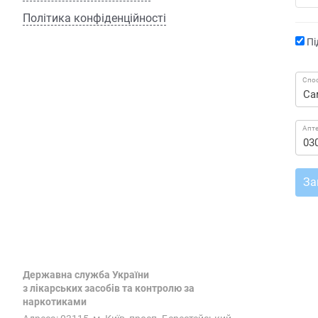
Політика конфіденційності
Пі
Спос
Апт
За
Державна служба України
з лікарських засобів та контролю за
наркотиками