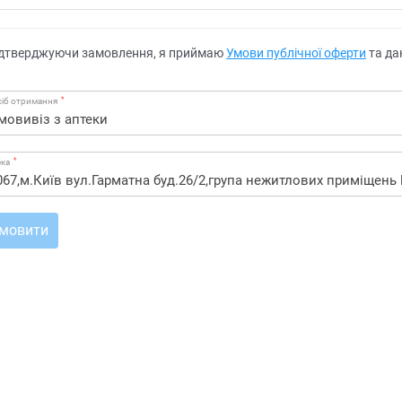
дтверджуючи замовлення, я приймаю
Умови публічної оферти
та да
*
іб отримання
*
ека
мовити