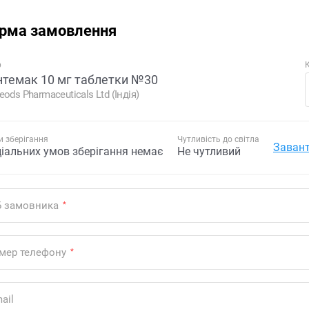
рма замовлення
р
К
темак 10 мг таблетки №30
eods Pharmaceuticals Ltd (Індія)
 зберігання
Чутливість до світла
Завант
ціальних умов зберігання немає
Не чутливий
Б замовника
*
мер телефону
*
ail