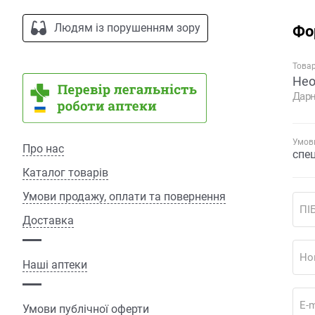
Людям із порушенням зору
Фо
Това
Нео
Дарн
Умови
Про нас
спе
Каталог товарів
Умови продажу, оплати та повернення
ПІ
Доставка
Но
Наші аптеки
E-m
Умови публічної оферти