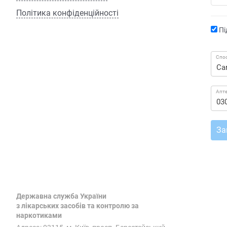
Політика конфіденційності
Пі
Спос
Апт
За
Державна служба України
з лікарських засобів та контролю за
наркотиками