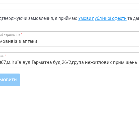
дтверджуючи замовлення, я приймаю
Умови публічної оферти
та да
*
іб отримання
*
ека
мовити