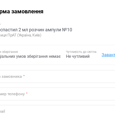
рма замовлення
р
спастил 2 мл розчин ампули №10
иця ПрАТ (Україна, Київ)
 зберігання
Чутливість до світла
Завант
ціальних умов зберігання немає
Не чутливий
Б замовника
*
мер телефону
*
ail