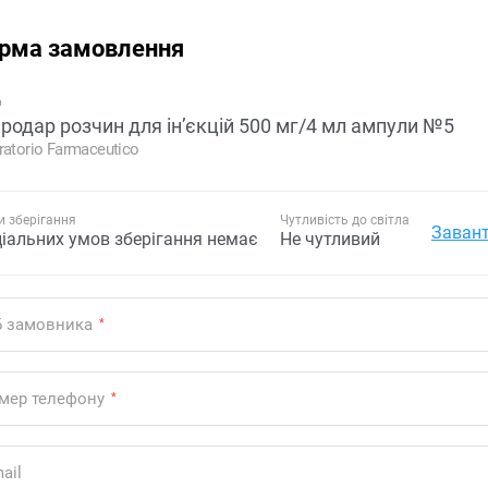
рма замовлення
р
родар розчин для ін’єкцій 500 мг/4 мл ампули №5
ratorio Farmaceutico
 зберігання
Чутливість до світла
Завант
ціальних умов зберігання немає
Не чутливий
Б замовника
*
мер телефону
*
ail