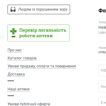
Людям із порушенням зору
Фо
Това
Ней
Labo
Умови
Про нас
спе
Каталог товарів
Умови продажу, оплати та повернення
ПІ
Доставка
Но
Наші аптеки
E-m
Умови публічної оферти