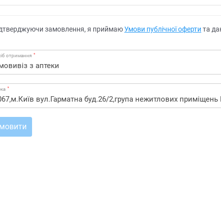
дтверджуючи замовлення, я приймаю
Умови публічної оферти
та да
*
іб отримання
*
ека
мовити