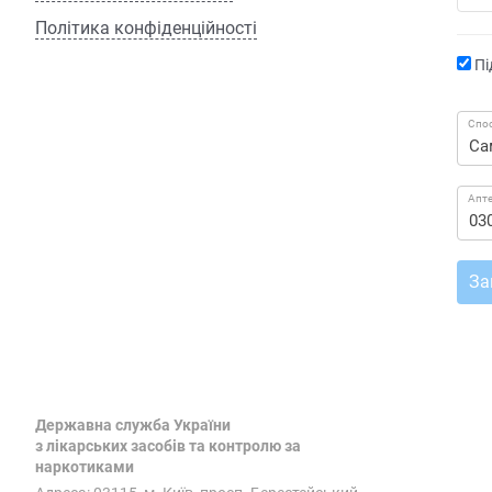
Політика конфіденційності
Пі
Спос
Апт
За
Державна служба України
з лікарських засобів та контролю за
наркотиками