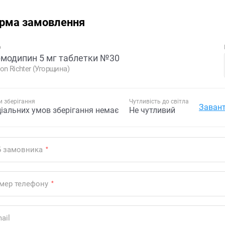
рма замовлення
р
модипин 5 мг таблетки №30
on Richter (Угорщина)
 зберігання
Чутливість до світла
Завант
ціальних умов зберігання немає
Не чутливий
Б замовника
*
мер телефону
*
ail