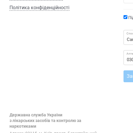
Політика конфіденційності
Пі
Спос
Апт
За
Державна служба України
з лікарських засобів та контролю за
наркотиками