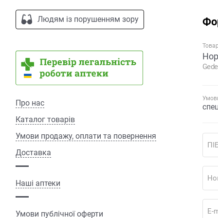
Людям із порушенням зору
Фо
Това
Нор
Gede
Умови
Про нас
спе
Каталог товарів
Умови продажу, оплати та повернення
ПІ
Доставка
Но
Наші аптеки
E-m
Умови публічної оферти