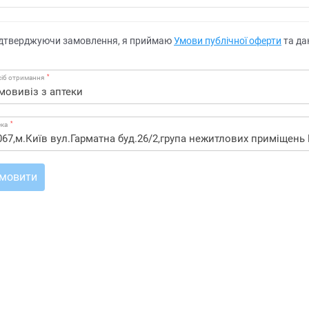
дтверджуючи замовлення, я приймаю
Умови публічної оферти
та да
*
іб отримання
*
ека
мовити