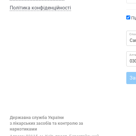
Політика конфіденційності
Пі
Спос
Апт
За
Державна служба України
з лікарських засобів та контролю за
наркотиками