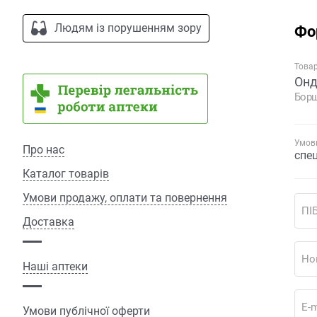
Людям із порушенням зору
Фо
Това
Онд
Борщ
Умови
Про нас
спе
Каталог товарів
Умови продажу, оплати та повернення
ПІ
Доставка
Но
Наші аптеки
E-m
Умови публічної оферти