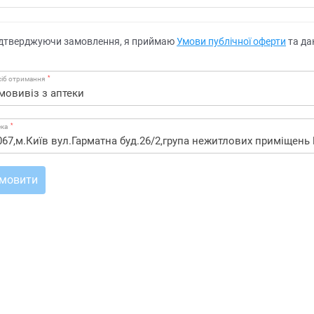
дтверджуючи замовлення, я приймаю
Умови публічної оферти
та да
*
іб отримання
*
ека
мовити