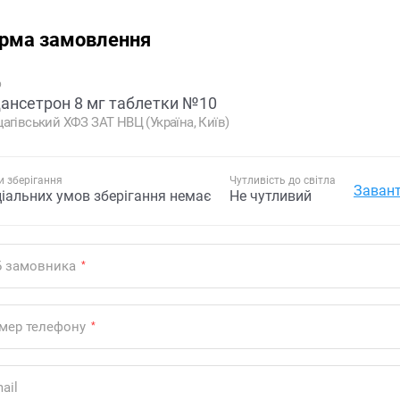
рма замовлення
р
ансетрон 8 мг таблетки №10
агівський ХФЗ ЗАТ НВЦ (Україна, Київ)
 зберігання
Чутливість до світла
Завант
ціальних умов зберігання немає
Не чутливий
Б замовника
*
мер телефону
*
ail