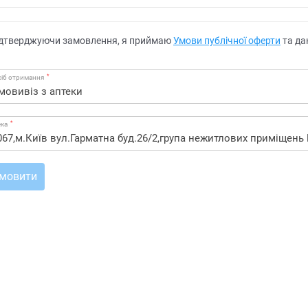
дтверджуючи замовлення, я приймаю
Умови публічної оферти
та да
*
іб отримання
*
ека
мовити