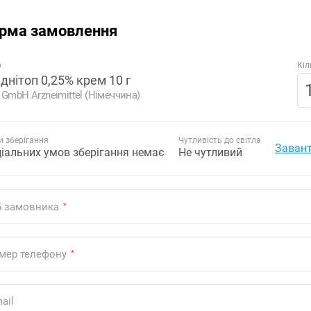
рма замовлення
р
Кіл
днітоп 0,25% крем 10 г
 GmbH Arzneimittel (Німеччина)
 зберігання
Чутливість до світла
Завант
ціальних умов зберігання немає
Не чутливий
Б замовника
*
мер телефону
*
ail