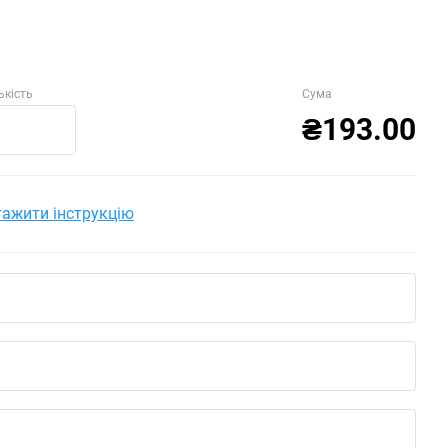
ькість
Сума
₴193.00
ажити інструкцію