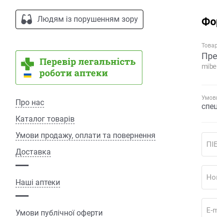
Людям із порушенням зору
Фо
Това
Пре
mibe
Умови
Про нас
спе
Каталог товарів
Умови продажу, оплати та повернення
ПІ
Доставка
Но
Наші аптеки
E-m
Умови публічної оферти