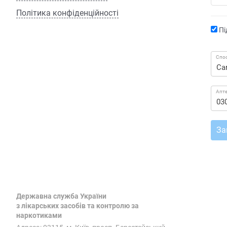
Політика конфіденційності
Пі
Спос
Апт
За
Державна служба України
з лікарських засобів та контролю за
наркотиками