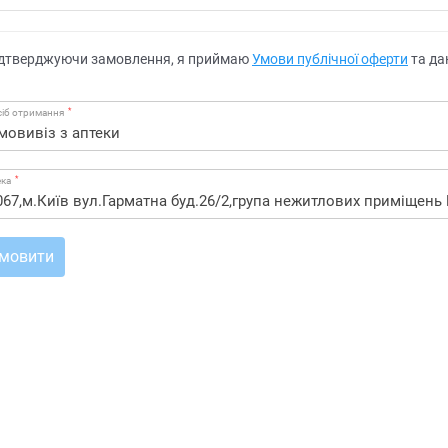
дтверджуючи замовлення, я приймаю
Умови публічної оферти
та да
*
іб отримання
*
ека
мовити