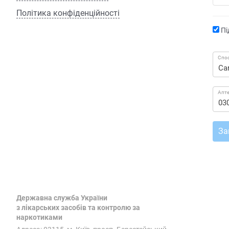
Політика конфіденційності
Пі
Спос
Апт
За
Державна служба України
з лікарських засобів та контролю за
наркотиками