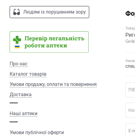
Людям із порушенням зору
Фо
Това
Риг
Gede
Умови
Про нас
спе
Каталог товарів
Умови продажу, оплати та повернення
ПІ
Доставка
Но
Наші аптеки
E-m
Умови публічної оферти