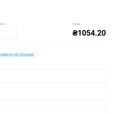
ість
Сума
₴1054.20
ажити інструкцію