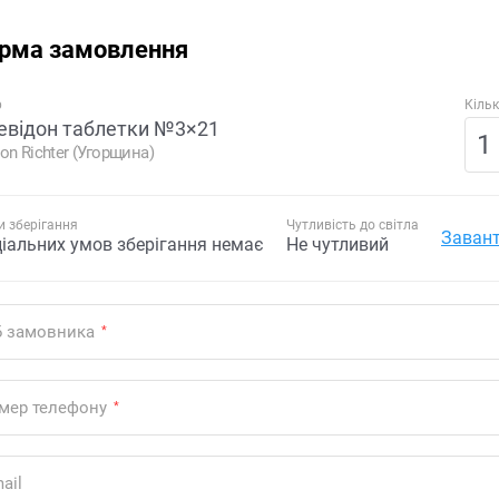
рма замовлення
р
Кільк
евідон таблетки №3×21
on Richter (Угорщина)
 зберігання
Чутливість до світла
Завант
ціальних умов зберігання немає
Не чутливий
Б замовника
*
мер телефону
*
ail