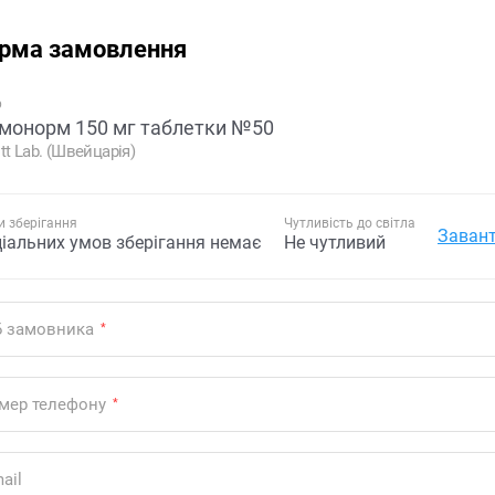
рма замовлення
р
монорм 150 мг таблетки №50
tt Lab. (Швейцарія)
 зберігання
Чутливість до світла
Завант
ціальних умов зберігання немає
Не чутливий
Б замовника
*
мер телефону
*
ail