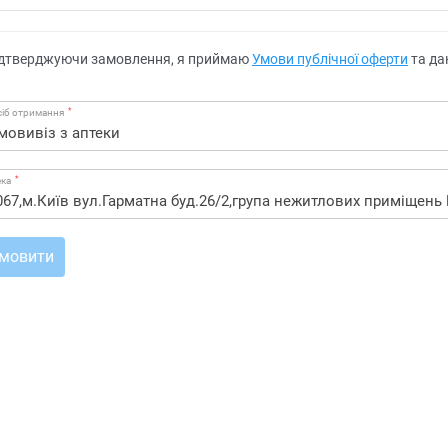
дтверджуючи замовлення, я приймаю
Умови публічної оферти
та да
*
іб отримання
*
ека
мовити