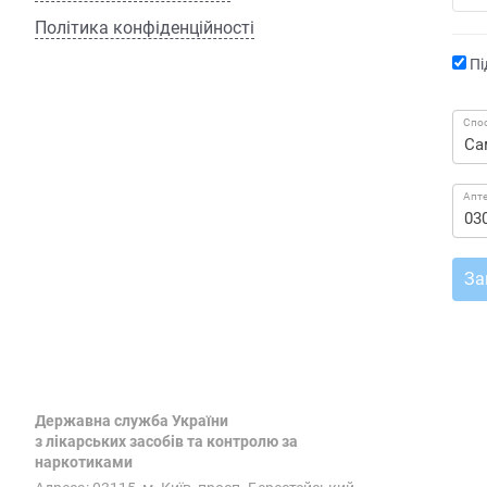
Політика конфіденційності
Пі
Спос
Апт
За
Державна служба України
з лікарських засобів та контролю за
наркотиками