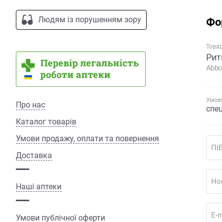
Людям із порушенням зору
Фо
Това
Рит
Abbo
Умови
Про нас
спе
Каталог товарів
Умови продажу, оплати та повернення
ПІ
Доставка
Но
Наші аптеки
E-m
Умови публічної оферти