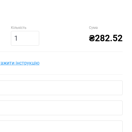
Кількість
Сума
₴282.52
ажити інструкцію