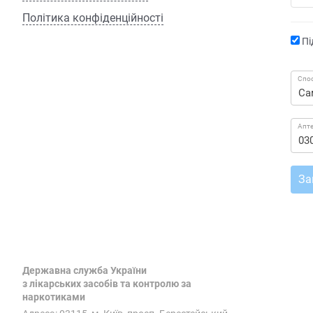
Політика конфіденційності
Пі
Спос
Апт
За
Державна служба України
з лікарських засобів та контролю за
наркотиками