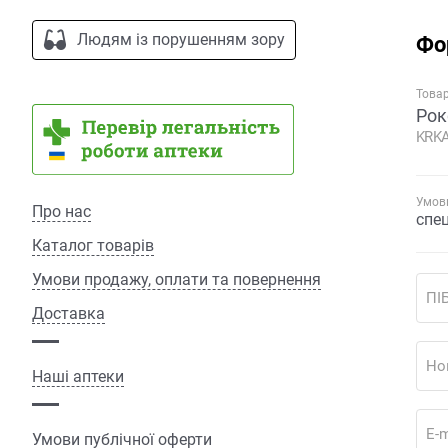
Людям із порушенням зору
Фо
Това
Рок
KRKA
Умови
Про нас
спе
Каталог товарів
Умови продажу, оплати та повернення
ПІ
Доставка
Но
Наші аптеки
E-m
Умови публічної оферти