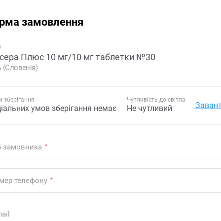
рма замовлення
р
сера Плюс 10 мг/10 мг таблетки №30
 (Словенія)
 зберігання
Чутливість до світла
Завант
ціальних умов зберігання немає
Не чутливий
Б замовника
*
мер телефону
*
ail