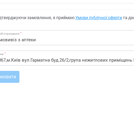
дтверджуючи замовлення, я приймаю
Умови публічної оферти
та да
*
іб отримання
*
ека
мовити