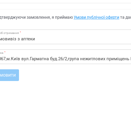
дтверджуючи замовлення, я приймаю
Умови публічної оферти
та да
*
іб отримання
*
ека
мовити