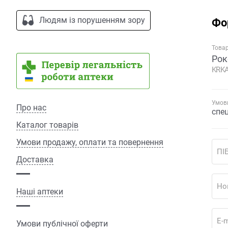
Людям із порушенням зору
Фо
Това
Рок
KRKA
Умови
Про нас
спе
Каталог товарів
Умови продажу, оплати та повернення
ПІ
Доставка
Но
Наші аптеки
E-m
Умови публічної оферти