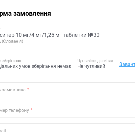
рма замовлення
р
сипер 10 мг/4 мг/1,25 мг таблетки №30
 (Словенія)
 зберігання
Чутливість до світла
Завант
ціальних умов зберігання немає
Не чутливий
Б замовника
*
мер телефону
*
ail