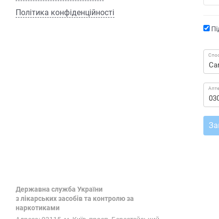
Політика конфіденційності
Пі
Спос
Апт
За
Державна служба України
з лікарських засобів та контролю за
наркотиками