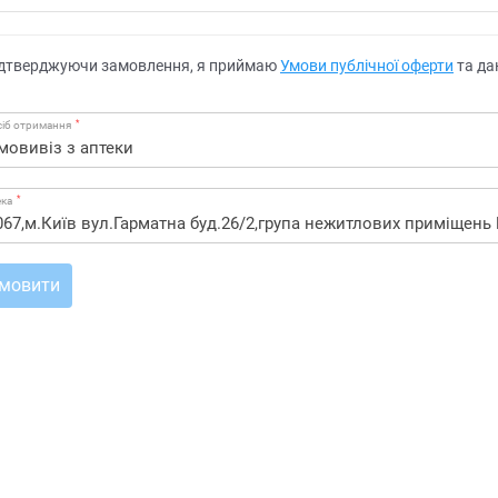
дтверджуючи замовлення, я приймаю
Умови публічної оферти
та да
*
іб отримання
*
ека
мовити