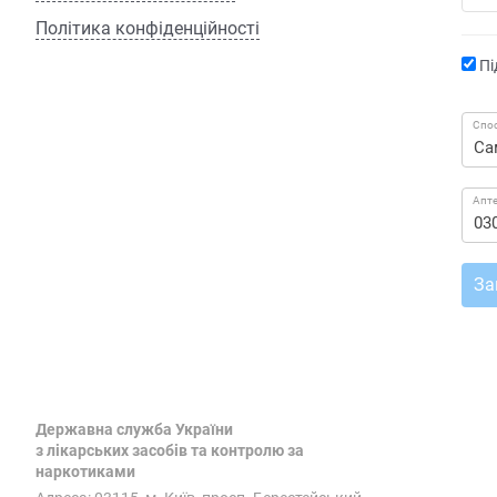
Політика конфіденційності
Пі
Спос
Апт
За
Державна служба України
з лікарських засобів та контролю за
наркотиками