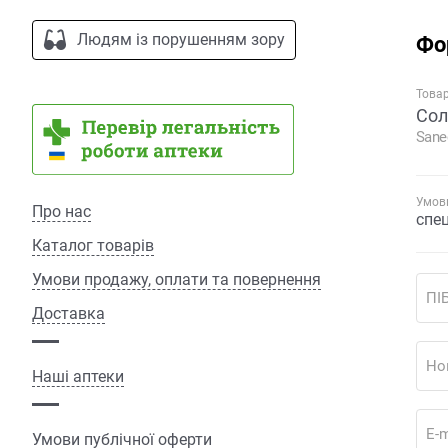
Людям із порушенням зору
Фо
Това
Сол
Sane
Умови
Про нас
спе
Каталог товарів
Умови продажу, оплати та повернення
ПІ
Доставка
Но
Наші аптеки
E-m
Умови публічної оферти