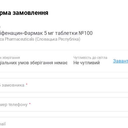
рма замовлення
р
іфенацин-Фармак 5 мг таблетки №100
ca Pharmaceuticals (Словацька Республіка)
 зберігання
Чутливість до світла
Завант
ціальних умов зберігання немає
Не чутливий
Б замовника
*
мер телефону
*
ail