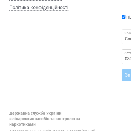
Політика конфіденційності
Пі
Спос
Апт
За
Державна служба України
з лікарських засобів та контролю за
наркотиками