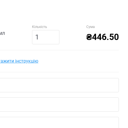
Кількість
Сума
мл
₴446.50
ажити інструкцію