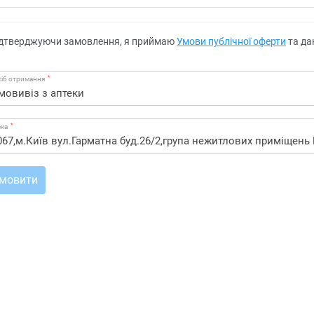
дтверджуючи замовлення, я приймаю
Умови публічної оферти
та да
*
іб отримання
*
ека
мовити