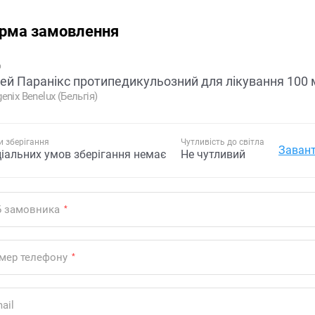
рма замовлення
р
ей Паранікс протипедикульозний для лікування 100 
enix Benelux (Бельгія)
 зберігання
Чутливість до світла
Завант
ціальних умов зберігання немає
Не чутливий
Б замовника
*
мер телефону
*
ail