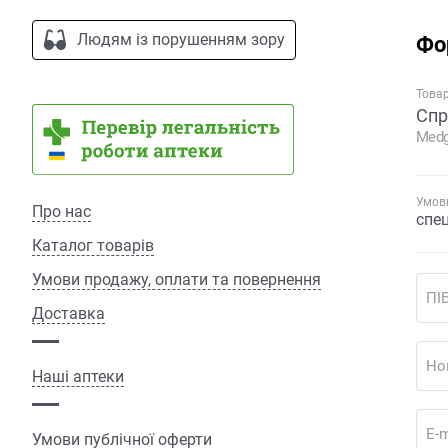
Людям із порушенням зору
Фо
Това
Спр
Medg
Умови
Про нас
спе
Каталог товарів
Умови продажу, оплати та повернення
ПІ
Доставка
Но
Наші аптеки
E-m
Умови публічної оферти