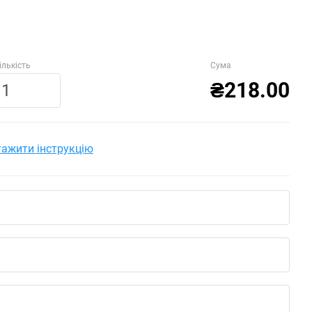
ількість
Сума
₴218.00
ажити інструкцію