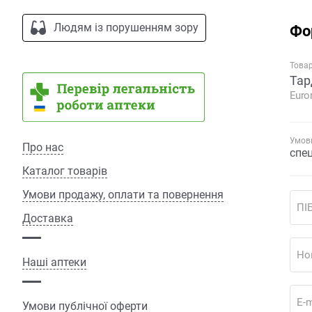
Людям із порушенням зору
Фо
Това
Тар
Euro
Умови
Про нас
спе
Каталог товарів
Умови продажу, оплати та повернення
ПІ
Доставка
Но
Наші аптеки
E-m
Умови публічної оферти