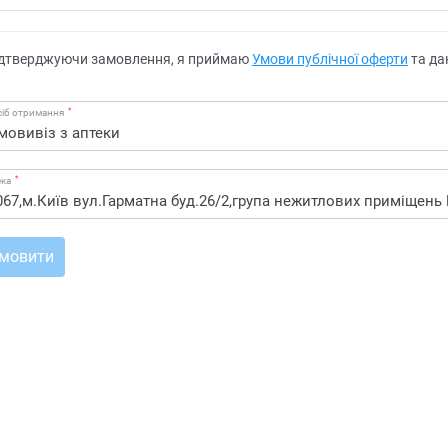
дтверджуючи замовлення, я приймаю
Умови публічної оферти
та да
*
іб отримання
*
ека
мовити