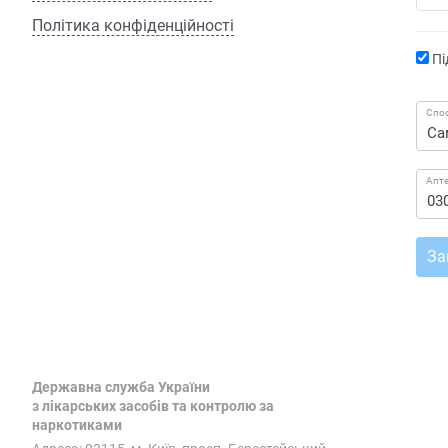
Політика конфіденційності
Пі
Спос
Апт
За
Державна служба України
з лікарських засобів та контролю за
наркотиками