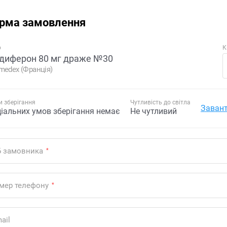
рма замовлення
р
К
диферон 80 мг драже №30
medex (Франція)
 зберігання
Чутливість до світла
Завант
ціальних умов зберігання немає
Не чутливий
Б замовника
*
мер телефону
*
ail