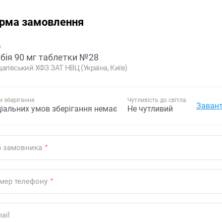
рма замовлення
р
ібія 90 мг таблетки №28
агівський ХФЗ ЗАТ НВЦ (Україна, Київ)
 зберігання
Чутливість до світла
Завант
ціальних умов зберігання немає
Не чутливий
Б замовника
*
мер телефону
*
ail