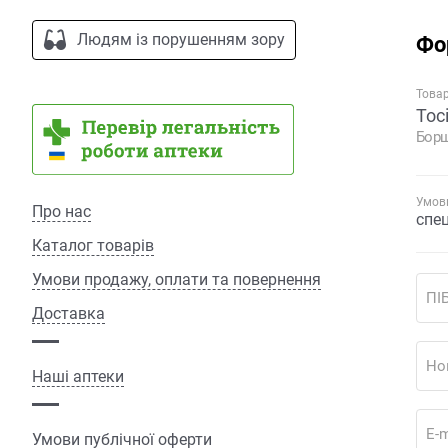
Людям із порушенням зору
Фо
Това
Тос
Борщ
Умови
Про нас
спе
Каталог товарів
Умови продажу, оплати та повернення
ПІ
Доставка
Но
Наші аптеки
E-m
Умови публічної оферти