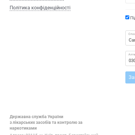
Політика конфіденційності
Пі
Спос
Апт
За
Державна служба України
з лікарських засобів та контролю за
наркотиками