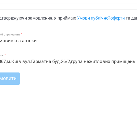
дтверджуючи замовлення, я приймаю
Умови публічної оферти
та да
*
іб отримання
*
ека
мовити