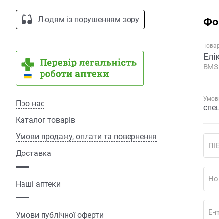
Людям із порушенням зору
Фо
Това
Елі
BMS 
Умови
Про нас
спе
Каталог товарів
Умови продажу, оплати та повернення
ПІ
Доставка
Но
Наші аптеки
E-m
Умови публічної оферти