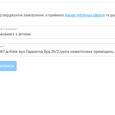
дтверджуючи замовлення, я приймаю
Умови публічної оферти
та да
*
іб отримання
*
ека
мовити