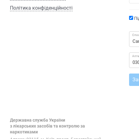
Політика конфіденційності
Пі
Спос
Апт
За
Державна служба України
з лікарських засобів та контролю за
наркотиками