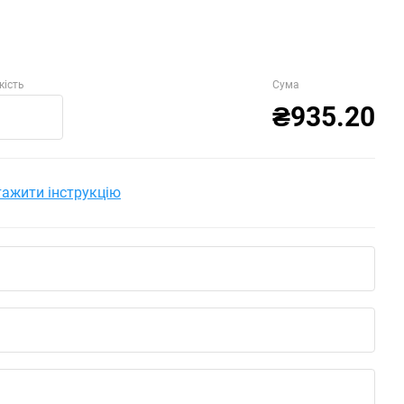
кість
Сума
₴935.20
ажити інструкцію