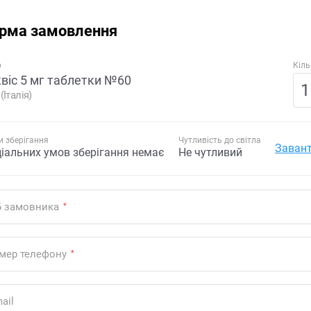
рма замовлення
р
Кіль
квіс 5 мг таблетки №60
(Італія)
 зберігання
Чутливість до світла
Завант
ціальних умов зберігання немає
Не чутливий
Б замовника
*
мер телефону
*
ail